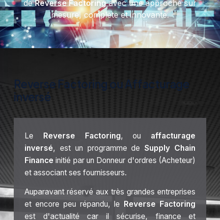
de
Reverse Factoring
avec une approche sur
mesure, complète et innovante.
Reverse Factoring ou Affacturage
inversé
Le
Reverse Factoring
, ou
affacturage
inversé
, est un programme de
Supply Chain
Finance
initié par un Donneur d'ordres (Acheteur)
et associant ses fournisseurs.
Auparavant réservé aux très grandes entreprises
et encore peu répandu, le
Reverse Factoring
est d'actualité car il sécurise, finance et