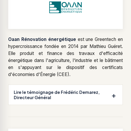
Oaan Rénovation énergétique
est une Greentech en
hypercroissance fondée en 2014 par Mathieu Guéret.
Jérôme, pouvez-vous nous présenter en
Elle produit et finance des travaux d'efficacité
quelques mots l'activité et le positionnement
énergétique dans l'agriculture, l'industrie et le bâtiment
de Groupama Assurance-crédit & Caution sur
en s'appuyant sur le dispositif des certificats
votre marché ?
d'économies d'Énergie (CEE).
Depuis plus de 40 ans, Groupama Assurance-
crédit & Caution propose une offre complète et
Lire le témoignage de Frédéric Demarez,
sur-mesure de garanties pour le poste clients, à
Directeur Général
destination des entreprises.
En premier lieu : l'assurance-crédit pour le
risque commercial ou politique, et ceci quelle