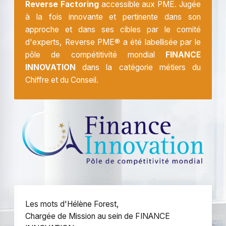
Reverse Factoring
accessible aux PME. Jugée
à la fois innovante et pertinente dans son
approche et dans ses cibles par le comité
d'experts, Reverse PME® a été labellisée par le
pôle de compétitivité mondial
FINANCE
INNOVATION
dans la catégorie métiers du
Chiffre et du Conseil.
Les mots d'Hélène Forest,
Chargée de Mission au sein de FINANCE